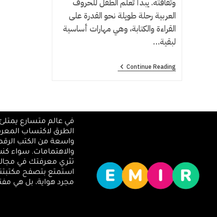
وثقافته. يبدأ تعلم الطفل للحروف
العربية رحلة طويلة نحو القدرة على
القراءة والكتابة، وهي مهارات أساسية
لبقية…
Continue Reading
في عالم متسارع يمتلئ 
الطرق لاكتساب المعرف
واسعة من الكتب الرقمي
والاهتمامات. سواء كن
تثري معرفتك في مجالا
استمتع بتصفح مكتبتنا
مجرد هواية، بل هي مفتاح